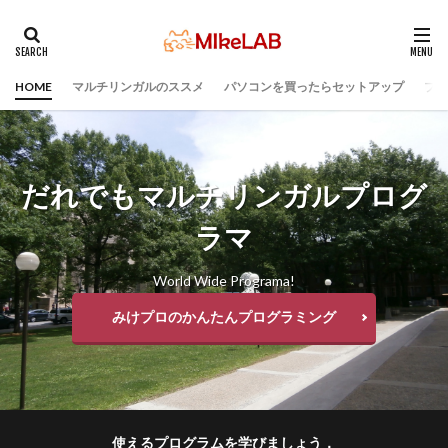
HOME
マルチリンガルのススメ
パソコンを買ったらセットアップ
プロ
タグ
ウィルス対策
PC準備
プログラミング準備
セキュリティ対策ソフト
Visual Studio Code
LAN
だれでもマルチリンガルプログ
IDE
インストール
どれがいい
選ぶ
PCセットアップ
初心者
マルチリンガル
ラマ
プログラミング言語
ブラインドタッチ
PC選択
World Wide Programa!
検索
みけプロのかんたんプログラミング
使えるプログラムを学びましょう．