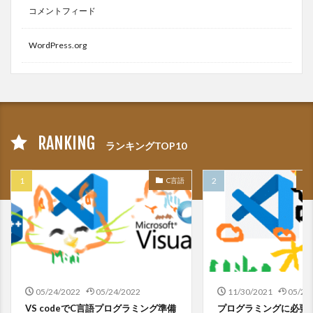
コメントフィード
WordPress.org
RANKING
ランキングTOP10
C言語
05/24/2022
05/24/2022
11/30/2021
05/24
VS codeでC言語プログラミング準備
プログラミングに必要