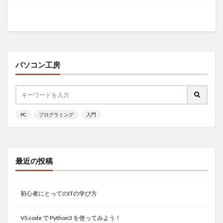
パソコン工房
PC
プログラミング
入門
最近の投稿
初心者にとってのITの学び方
VS code で Python3 を使ってみよう！