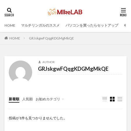
HOME
マルチリンガルのススメ
パソコンを買ったらセットアップ
プロ
タグ
ウィルス対策
PC準備
プログラミング準備
HOME
GRJskgwFQqgKDGMgMkQE
セキュリティ対策ソフト
Visual Studio Code
LAN
IDE
インストール
どれがいい
選ぶ
AUTHOR
PCセットアップ
初心者
マルチリンガル
GRJskgwFQqgKDGMgMkQE
プログラミング言語
ブラインドタッチ
PC選択
検索
新着順
人気順
お勧めカテゴリ
Infomation
投稿が1件も見つかりませんでした。