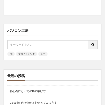
パソコン工房
PC
プログラミング
入門
最近の投稿
初心者にとってのITの学び方
VS code で Python3 を使ってみよう！