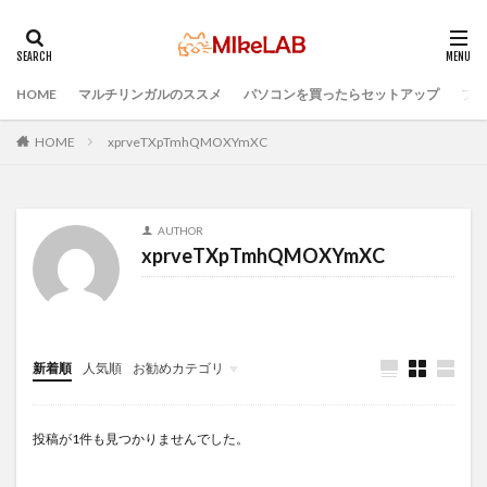
HOME
マルチリンガルのススメ
パソコンを買ったらセットアップ
プロ
タグ
プログラミング言語
ブラインドタッチ
PC選択
HOME
xprveTXpTmhQMOXYmXC
ウィルス対策
PC準備
プログラミング準備
セキュリティ対策ソフト
Visual Studio Code
LAN
AUTHOR
IDE
インストール
どれがいい
選ぶ
xprveTXpTmhQMOXYmXC
PCセットアップ
初心者
マルチリンガル
検索
新着順
人気順
お勧めカテゴリ
Infomation
投稿が1件も見つかりませんでした。