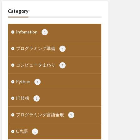
Category
Infomation
1
プログラミング準備
4
コンピュータまわり
7
Python
1
IT技術
1
プログラミング言語全般
2
C言語
1