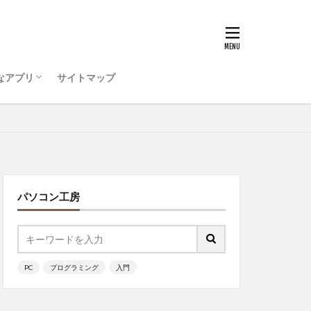
うためのコンピュータ環
ティ対策を行おう
ode をインストールしよう
ログラミング ・・・
リンガル
ログラミング準備
ッチ
なアプリ
サイトマップ
うためのコンピュータ環
ティ対策を行おう
ode をインストールしよう
ログラミング ・・・
ッチ
パソコン工房
PC
プログラミング
入門