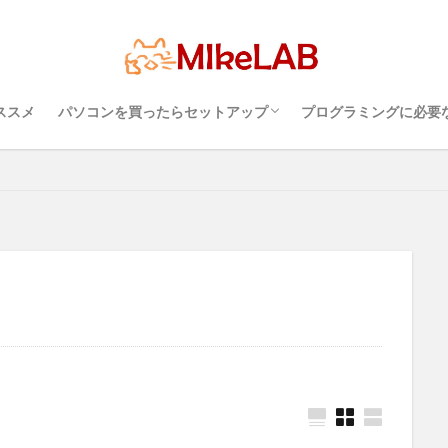
超初心者のパソコンの選び方（３）・・・知
超初心者のパソコンの選び方（１）・・・
超初心者のパソコンの選び方（２）・・・快
プログラミングを行
パソコンのセキュリ
Visual Studio C
タッチタイピングとプ
ール
どれがいい
選ぶ
PCセットアップ
初心者
マルチ
語
ブラインドタッチ
PC選択
ウィルス対策
PC準備
プ
っておこうスペック
Windows？それとも Mac？
適に使うためのPC性能選び
境
めざせブラインドタ
ソフト
Visual Studio Code
LAN
ススメ
パソコンを買ったらセットアップ
プログラミングに必要
検索
超初心者のパソコンの選び方（３）・・・知
超初心者のパソコンの選び方（１）・・・
超初心者のパソコンの選び方（２）・・・快
プログラミングを行
パソコンのセキュリ
Visual Studio C
タッチタイピングとプ
っておこうスペック
Windows？それとも Mac？
適に使うためのPC性能選び
境
めざせブラインドタ