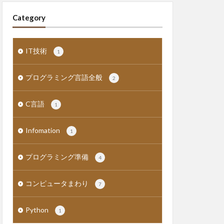
Category
IT技術
1
プログラミング言語全般
2
C言語
1
Infomation
1
プログラミング準備
4
コンピュータまわり
7
Python
1