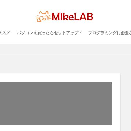
超初心者のパソコンの選び方（３）・・・知
超初心者のパソコンの選び方（１）・・・
超初心者のパソコンの選び方（２）・・・快
プログラミングを行
パソコンのセキュリ
Visual Studio C
タッチタイピングとプ
PC選択
ウィルス対策
PC準備
プログラミング準備
セ
LAN
IDE
インストール
どれがいい
選ぶ
PCセ
っておこうスペック
Windows？それとも Mac？
適に使うためのPC性能選び
境
めざせブラインドタ
プログラミング言語
ススメ
パソコンを買ったらセットアップ
プログラミングに必要
検索
超初心者のパソコンの選び方（３）・・・知
超初心者のパソコンの選び方（１）・・・
超初心者のパソコンの選び方（２）・・・快
プログラミングを行
パソコンのセキュリ
Visual Studio C
タッチタイピングとプ
っておこうスペック
Windows？それとも Mac？
適に使うためのPC性能選び
境
めざせブラインドタ