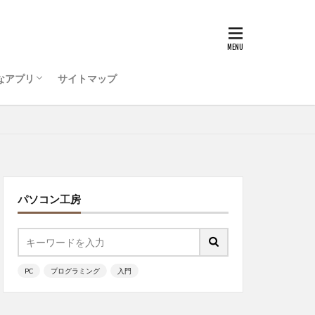
うためのコンピュータ環
ティ対策を行おう
ode をインストールしよう
ログラミング ・・・
キュリティ対策ソフト
ットアップ
初心者
ッチ
なアプリ
サイトマップ
うためのコンピュータ環
ティ対策を行おう
ode をインストールしよう
ログラミング ・・・
ッチ
パソコン工房
PC
プログラミング
入門