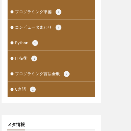
プログラミング準備
4
コンピュータまわり
7
Python
1
IT技術
1
プログラミング言語全般
2
C言語
1
メタ情報