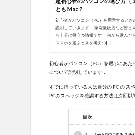
超初心者のパソコンの選び方（１）
とも Mac？
初心者がパソコン（PC）を用意するとき
説明していきます． 家電量販店など皆さ
も十分に役立つ情報です． 何から選んだ
スマホを選ぶときを考えつ[…]
初心者がパソコン（PC）を選ぶにあた
について説明しています．
すでに持っている人は自分の PC の
ス
PCのスペックを確認する方法は次回以
目次
1
１．ノートPCにする？そ