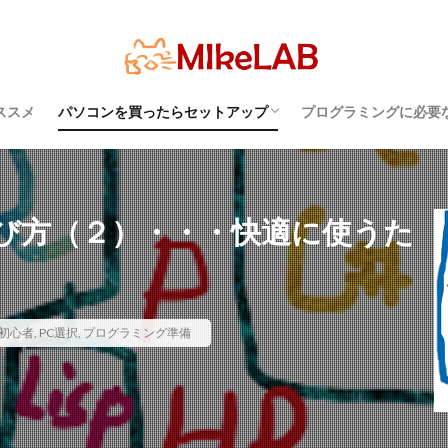
超初心者のパソコンの選び方（３）・・・知
超初心者のパソコンの選び方（１）・・・
超初心者のパソコンの選び方（２）・・・快
プログラミングを行
パソコンのセキュリ
Visual Studio C
タッチタイピングとプ
どれがいい
選ぶ
PCセットアップ
初心者
マルチリンガル
語
ブラインドタッチ
PC選択
ウィルス対策
PC準備
プ
っておこうスペック
Windows？それとも Mac？
適に使うためのPC性能選び
境
めざせブラインドタ
ソフト
Visual Studio Code
LAN
IDE
ススメ
パソコンを買ったらセットアップ
プログラミングに必要
検索
超初心者のパソコンの選び方（３）・・・知
超初心者のパソコンの選び方（１）・・・
超初心者のパソコンの選び方（２）・・・快
プログラミングを行
パソコンのセキュリ
Visual Studio C
タッチタイピングとプ
っておこうスペック
Windows？それとも Mac？
適に使うためのPC性能選び
境
めざせブラインドタ
び方（２）・・・快適に使うた
初心者
,
PC選択
,
プログラミング準備