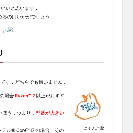
もいいと思います．
めるのはいかがでしょう．
U
が有名です．どちらでも構いません．
Dの場合
Ryzen™ 7
以上がおすす
いほう，つまり，
型番が大きい
にゃんこ脳
テル® Core™ i7 の場合，その