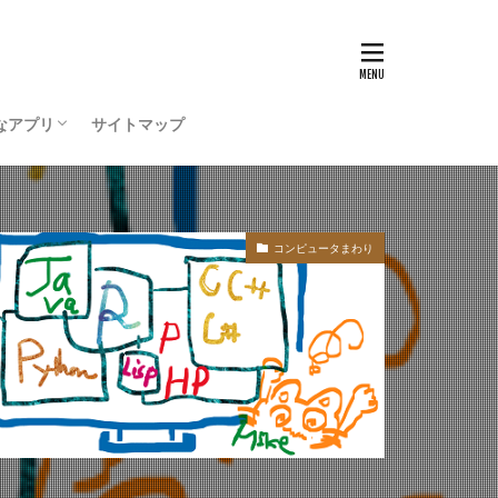
うためのコンピュータ環
ティ対策を行おう
ode をインストールしよう
ログラミング ・・・
ログラミング準備
ッチ
なアプリ
サイトマップ
うためのコンピュータ環
ティ対策を行おう
ode をインストールしよう
ログラミング ・・・
ッチ
コンピュータまわり