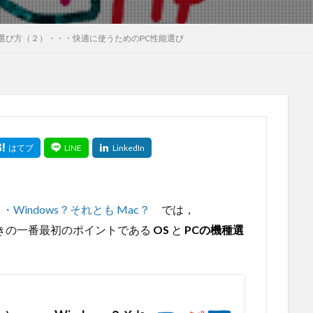
選び方（２）・・・快適に使うためのPC性能選び
indows？それとも Mac？
では，
きの一番最初のポイントである
OS
と
PCの機種選