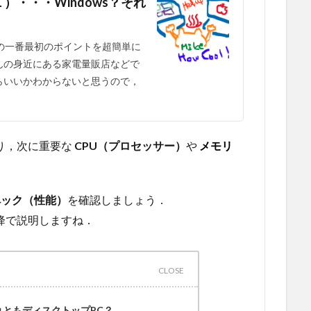
・・・Windows？それ
の一番最初のポイントを超簡単に
んの身近にある家電量販店などで
らいいかわからないと思うので，
り，次に重要な
CPU（プロセッサー）
や
メモリ
ペック（性能）
を確認しましょう．
降で説明しますね．
れともディスクトップPC？