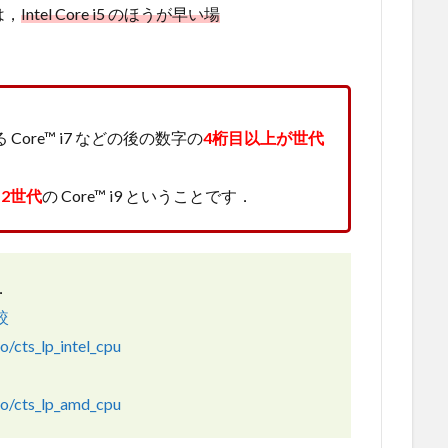
は，
Intel Core i5 のほうが早い場
ore™ i7 などの後の数字の
4桁目以上が世代
12世代
の Core™ i9 ということです．
．
比較
o/cts_lp_intel_cpu
較
fo/cts_lp_amd_cpu