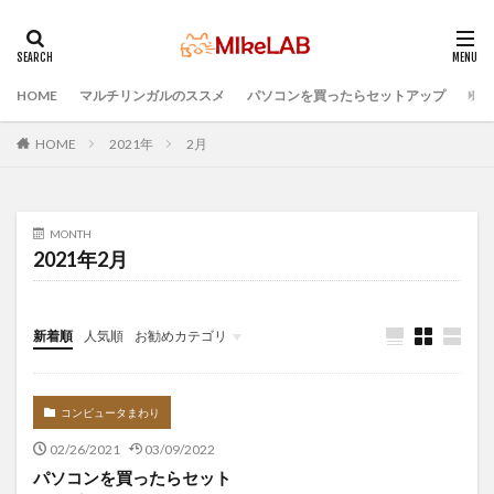
HOME
マルチリンガルのススメ
パソコンを買ったらセットアップ
プロ
タグ
Visual Studio Code
LAN
IDE
インストール
HOME
2021年
2月
どれがいい
選ぶ
PCセットアップ
初心者
マルチリンガル
プログラミング言語
MONTH
ブラインドタッチ
PC選択
ウィルス対策
2021年2月
PC準備
プログラミング準備
セキュリティ対策ソフト
新着順
人気順
お勧めカテゴリ
検索
Infomation
コンピュータまわり
02/26/2021
03/09/2022
パソコンを買ったらセット