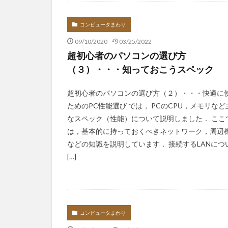
Infomation
コンピュータまわり
09/10/2020
03/25/2022
超初心者のパソコンの選び方
（３）・・・知っておこうスペック
超初心者のパソコンの選び方（２）・・・快適に
ためのPC性能選び では， PCのCPU，メモリなど
なスペック（性能）について説明しました． ここ
は，基本的に持っておくべきネットワーク，周辺
などの知識を説明しています． 接続するLANにつ
[…]
コンピュータまわり