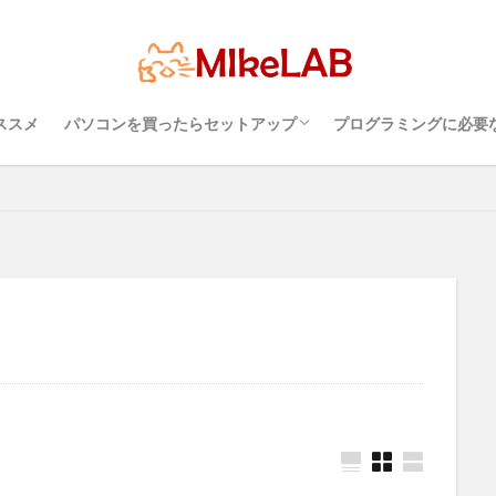
超初心者のパソコンの選び方（３）・・・知
超初心者のパソコンの選び方（１）・・・
超初心者のパソコンの選び方（２）・・・快
プログラミングを行
パソコンのセキュリ
Visual Studio C
タッチタイピングとプ
ルス対策
PC準備
プログラミング準備
セキュリティ対策ソフト
インストール
どれがいい
選ぶ
PCセットアップ
初心者
っておこうスペック
Windows？それとも Mac？
適に使うためのPC性能選び
境
めざせブラインドタ
語
ブラインドタッチ
ススメ
パソコンを買ったらセットアップ
プログラミングに必要
検索
超初心者のパソコンの選び方（３）・・・知
超初心者のパソコンの選び方（１）・・・
超初心者のパソコンの選び方（２）・・・快
プログラミングを行
パソコンのセキュリ
Visual Studio C
タッチタイピングとプ
っておこうスペック
Windows？それとも Mac？
適に使うためのPC性能選び
境
めざせブラインドタ