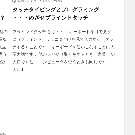
08/27/2020
03/25/2022
タッチタイピングとプログラミング
c？
・・・めざせブラインドタッチ
初の
ブラインドタッチ とは・・・ キーボードを目で見ず
店な
に（ブラインド），モニタだけを見て入力する（タッ
役立
チする）ことです． キーボードを使いこなすことは大
思う
変大切です． 他の人とやり取りをするとき「言葉」が
ださ
大切ですね． コンピュータを使うときも同じです．
人 […]
語を