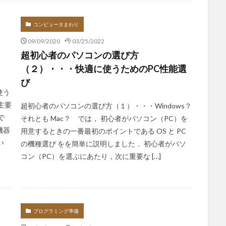
コンピュータまわり
09/09/2020
03/25/2022
超初心者のパソコンの選び方
（２）・・・快適に使うためのPC性能選
び
使う
主要
超初心者のパソコンの選び方（１）・・・Windows？
で
それとも Mac？ では， 初心者がパソコン（PC）を
機器
用意するときの一番最初のポイントである OS と PC
い
の機種選び をを簡単に説明しました． 初心者がパソ
コン（PC）を選ぶにあたり，次に重要な […]
プログラミング準備