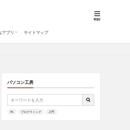
うためのコンピュータ環
ティ対策を行おう
ode をインストールしよう
ログラミング ・・・
Visual Studio Code
マルチリンガル
ッチ
なアプリ
サイトマップ
うためのコンピュータ環
ティ対策を行おう
ode をインストールしよう
ログラミング ・・・
ッチ
パソコン工房
PC
プログラミング
入門