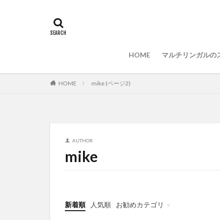
PC選択
ウィ
LAN
IDE
プログラミング言
HOME
マルチリンガルの
HOME
mike (ページ2)
AUTHOR
mike
新着順
人気順
お勧めカテゴリ