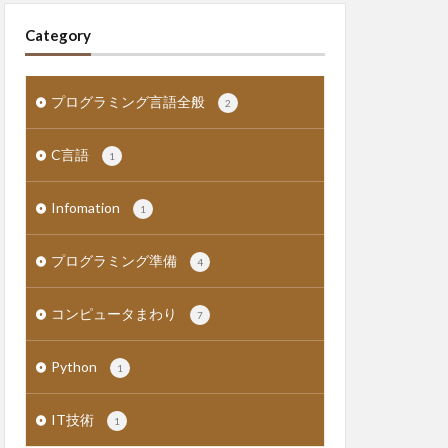
Category
プログラミング言語全般
2
C言語
1
Infomation
1
プログラミング準備
4
コンピュータまわり
7
Python
1
IT技術
1