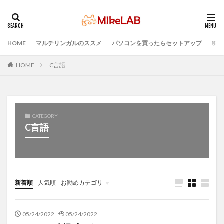
HOME
マルチリンガルのススメ
パソコンを買ったらセットアップ
プロ
タグ
インストール
どれがいい
選ぶ
HOME
C言語
PCセットアップ
初心者
マルチリンガル
プログラミング言語
ブラインドタッチ
PC選択
ウィルス対策
PC準備
プログラミング準備
CATEGORY
セキュリティ対策ソフト
Visual Studio Code
LAN
C言語
IDE
検索
新着順
人気順
お勧めカテゴリ
Infomation
05/24/2022
05/24/2022