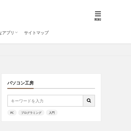
うためのコンピュータ環
ティ対策を行おう
ode をインストールしよう
ログラミング ・・・
インドタッチ
Visual Studio Code
ッチ
なアプリ
サイトマップ
うためのコンピュータ環
ティ対策を行おう
ode をインストールしよう
ログラミング ・・・
ッチ
パソコン工房
PC
プログラミング
入門