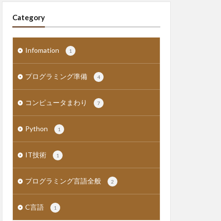
Category
Infomation
1
プログラミング準備
4
コンピュータまわり
7
Python
1
IT技術
1
プログラミング言語全般
2
C言語
1