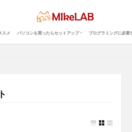
超初心者のパソコンの選び方（３）・・・知
超初心者のパソコンの選び方（１）・・・
超初心者のパソコンの選び方（２）・・・快
プログラミングを行
パソコンのセキュリ
Visual Studio C
タッチタイピングとプ
ットアップ
初心者
マルチリンガル
プログラミング言語
ブラ
ルス対策
PC準備
プログラミング準備
セキュリティ対策ソフト
っておこうスペック
Windows？それとも Mac？
適に使うためのPC性能選び
境
めざせブラインドタ
インストール
どれがいい
ススメ
パソコンを買ったらセットアップ
プログラミングに必要
検索
超初心者のパソコンの選び方（３）・・・知
超初心者のパソコンの選び方（１）・・・
超初心者のパソコンの選び方（２）・・・快
プログラミングを行
パソコンのセキュリ
Visual Studio C
タッチタイピングとプ
っておこうスペック
Windows？それとも Mac？
適に使うためのPC性能選び
境
めざせブラインドタ
ト