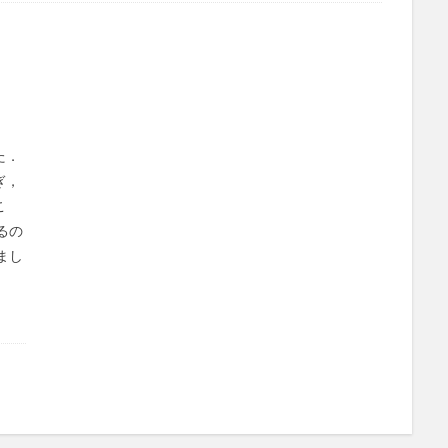
た．
ぎ，
こ
るの
まし