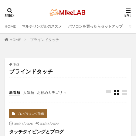
HOME
マルチリンガルのススメ
パソコンを買ったらセットアップ
プロ
タグ
ブラインドタッチ
PC選択
ウィルス対策
HOME
ブラインドタッチ
PC準備
プログラミング準備
セキュリティ対策ソフト
Visual Studio Code
LAN
TAG
IDE
インストール
どれがいい
選ぶ
ブラインドタッチ
PCセットアップ
初心者
マルチリンガル
プログラミング言語
新着順
人気順
お勧めカテゴリ
検索
Infomation
プログラミング準備
08/27/2020
03/25/2022
タッチタイピングとプログ