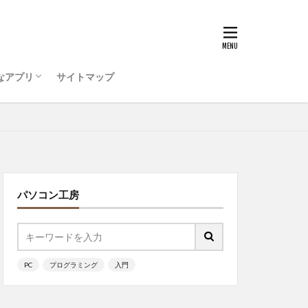
うためのコンピュータ環
ティ対策を行おう
ode をインストールしよう
ログラミング ・・・
ログラミング準備
がいい
選ぶ
ッチ
なアプリ
サイトマップ
うためのコンピュータ環
ティ対策を行おう
ode をインストールしよう
ログラミング ・・・
ッチ
パソコン工房
PC
プログラミング
入門