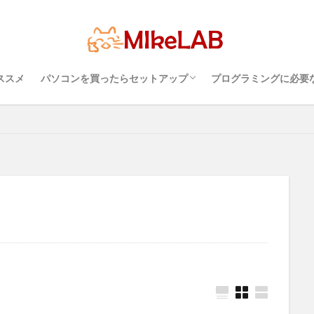
超初心者のパソコンの選び方（３）・・・知
超初心者のパソコンの選び方（１）・・・
超初心者のパソコンの選び方（２）・・・快
プログラミングを行
パソコンのセキュリ
Visual Studio C
タッチタイピングとプ
語
ブラインドタッチ
PC選択
ウィルス対策
PC準備
プ
ソフト
Visual Studio Code
LAN
IDE
インストール
どれ
っておこうスペック
Windows？それとも Mac？
適に使うためのPC性能選び
境
めざせブラインドタ
初心者
マルチリンガル
ススメ
パソコンを買ったらセットアップ
プログラミングに必要
検索
超初心者のパソコンの選び方（３）・・・知
超初心者のパソコンの選び方（１）・・・
超初心者のパソコンの選び方（２）・・・快
プログラミングを行
パソコンのセキュリ
Visual Studio C
タッチタイピングとプ
っておこうスペック
Windows？それとも Mac？
適に使うためのPC性能選び
境
めざせブラインドタ