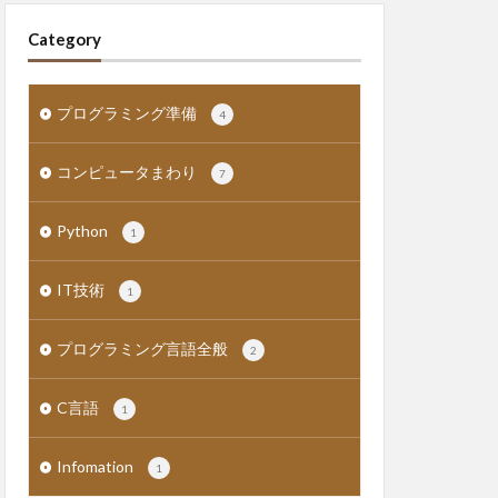
Category
プログラミング準備
4
コンピュータまわり
7
Python
1
IT技術
1
プログラミング言語全般
2
C言語
1
Infomation
1