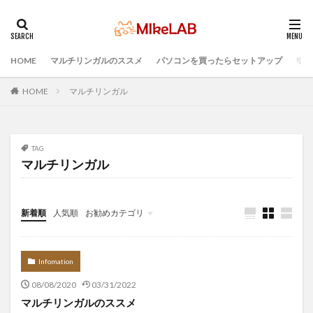
HOME
マルチリンガルのススメ
パソコンを買ったらセットアップ
プロ
タグ
ウィルス対策
PC準備
プログラミング準備
HOME
マルチリンガル
セキュリティ対策ソフト
Visual Studio Code
LAN
IDE
インストール
どれがいい
選ぶ
TAG
PCセットアップ
初心者
マルチリンガル
マルチリンガル
プログラミング言語
ブラインドタッチ
PC選択
検索
新着順
人気順
お勧めカテゴリ
Infomation
Infomation
08/08/2020
03/31/2022
マルチリンガルのススメ