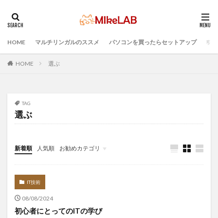
HOME
マルチリンガルのススメ
パソコンを買ったらセットアップ
プロ
タグ
PC選択
ウィルス対策
PC準備
HOME
選ぶ
プログラミング準備
セキュリティ対策ソフト
Visual Studio Code
LAN
IDE
インストール
TAG
どれがいい
選ぶ
PCセットアップ
初心者
選ぶ
マルチリンガル
プログラミング言語
ブラインドタッチ
新着順
人気順
お勧めカテゴリ
検索
Infomation
IT技術
08/08/2024
初心者にとってのITの学び