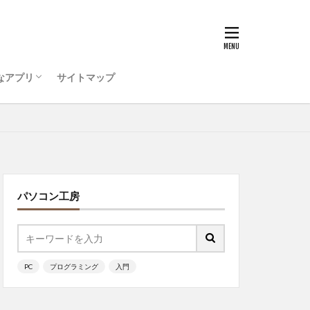
うためのコンピュータ環
ティ対策を行おう
ode をインストールしよう
ログラミング ・・・
ログラミング準備
ッチ
なアプリ
サイトマップ
うためのコンピュータ環
ティ対策を行おう
ode をインストールしよう
ログラミング ・・・
ッチ
パソコン工房
PC
プログラミング
入門