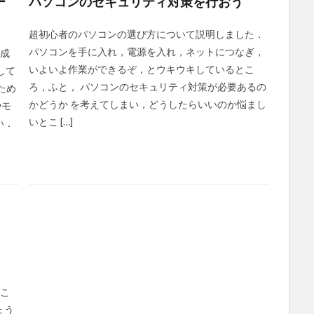
ー
パソコンのセキュリティ対策を行おう
超初心者のパソコンの選び方について説明しました．
パソコンを手に入れ，電源を入れ，ネットにつなぎ，
作成
いよいよ作業ができるぞ，とウキウキしているとこ
して
ろ，ふと， パソコンのセキュリティ対策が必要あるの
ため
かどうか を考えてしまい，どうしたらいいのか悩まし
やモ
いとこ […]
い．
 こ
ょう