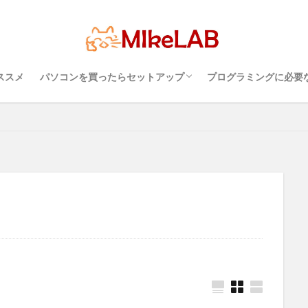
超初心者のパソコンの選び方（３）・・・知
超初心者のパソコンの選び方（１）・・・
超初心者のパソコンの選び方（２）・・・快
プログラミングを行
パソコンのセキュリ
Visual Studio C
タッチタイピングとプ
どれがいい
選ぶ
PCセットアップ
初心者
マルチリンガル
語
ブラインドタッチ
PC選択
ウィルス対策
PC準備
プ
っておこうスペック
Windows？それとも Mac？
適に使うためのPC性能選び
境
めざせブラインドタ
ソフト
Visual Studio Code
LAN
IDE
ススメ
パソコンを買ったらセットアップ
プログラミングに必要
検索
超初心者のパソコンの選び方（３）・・・知
超初心者のパソコンの選び方（１）・・・
超初心者のパソコンの選び方（２）・・・快
プログラミングを行
パソコンのセキュリ
Visual Studio C
タッチタイピングとプ
っておこうスペック
Windows？それとも Mac？
適に使うためのPC性能選び
境
めざせブラインドタ