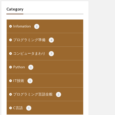
Category
Infomation
1
プログラミング準備
4
コンピュータまわり
7
Python
1
IT技術
1
プログラミング言語全般
2
C言語
1