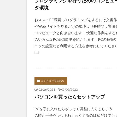
プログラミングを行うためのコンピュ
タ環境
おススメPC環境 プログラミングをするには文書
やWebサイトを見るだけの環境より長時間，緊張
コンピュータと向き合います． 快適な作業をする
のいろんなPC準備環境を紹介します．PCの種類
ニタの設置など利用する方法を参考にしてくださ
[…]
コンピュータまわり
02/26/2021
03/09/2022
パソコンを買ったらセットアップ
PCを手に入れたらさっそく調整に入りましょう．
の時が一番ウキウキわくわくするのは私だけでし