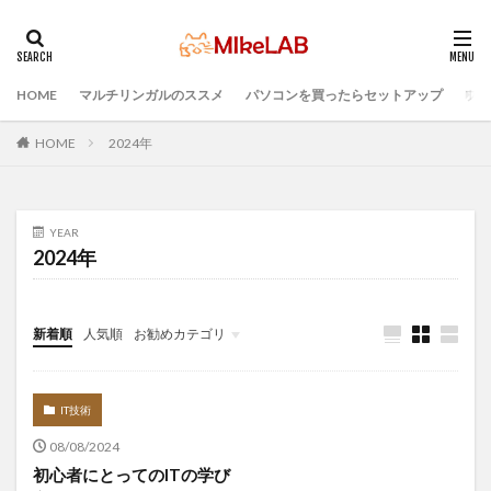
HOME
マルチリンガルのススメ
パソコンを買ったらセットアップ
プロ
タグ
PC選択
ウィルス対策
PC準備
HOME
2024年
プログラミング準備
セキュリティ対策ソフト
Visual Studio Code
LAN
IDE
インストール
YEAR
どれがいい
選ぶ
PCセットアップ
初心者
2024年
マルチリンガル
プログラミング言語
ブラインドタッチ
新着順
人気順
お勧めカテゴリ
検索
Infomation
IT技術
08/08/2024
初心者にとってのITの学び