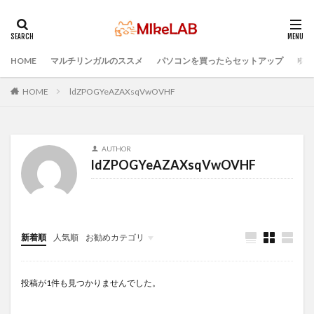
HOME
マルチリンガルのススメ
パソコンを買ったらセットアップ
プロ
タグ
マルチリンガル
プログラミング言語
HOME
ldZPOGYeAZAXsqVwOVHF
ブラインドタッチ
PC選択
ウィルス対策
PC準備
プログラミング準備
AUTHOR
セキュリティ対策ソフト
Visual Studio Code
LAN
ldZPOGYeAZAXsqVwOVHF
IDE
インストール
どれがいい
選ぶ
PCセットアップ
初心者
検索
新着順
人気順
お勧めカテゴリ
Infomation
投稿が1件も見つかりませんでした。