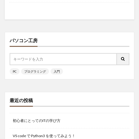
パソコン工房
PC
プログラミング
入門
最近の投稿
初心者にとってのITの学び方
VS code で Python3 を使ってみよう！