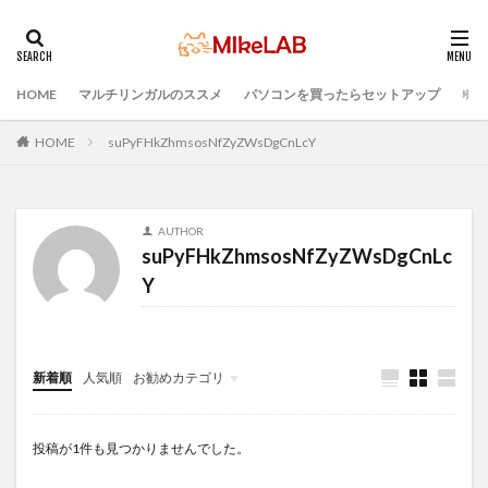
HOME
マルチリンガルのススメ
パソコンを買ったらセットアップ
プロ
タグ
どれがいい
選ぶ
PCセットアップ
初心者
HOME
suPyFHkZhmsosNfZyZWsDgCnLcY
マルチリンガル
プログラミング言語
ブラインドタッチ
PC選択
ウィルス対策
AUTHOR
PC準備
プログラミング準備
suPyFHkZhmsosNfZyZWsDgCnLc
セキュリティ対策ソフト
Visual Studio Code
LAN
Y
IDE
インストール
検索
新着順
人気順
お勧めカテゴリ
Infomation
投稿が1件も見つかりませんでした。