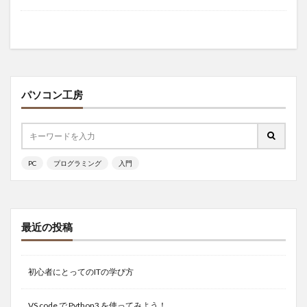
パソコン工房
PC
プログラミング
入門
最近の投稿
初心者にとってのITの学び方
VS code で Python3 を使ってみよう！