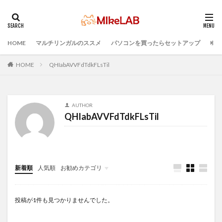
HOME
マルチリンガルのススメ
パソコンを買ったらセットアップ
プロ
タグ
PC選択
ウィルス対策
PC準備
HOME
QHIabAVVFdTdkFLsTil
プログラミング準備
セキュリティ対策ソフト
Visual Studio Code
LAN
IDE
インストール
AUTHOR
どれがいい
選ぶ
PCセットアップ
初心者
QHIabAVVFdTdkFLsTil
マルチリンガル
プログラミング言語
ブラインドタッチ
検索
新着順
人気順
お勧めカテゴリ
Infomation
投稿が1件も見つかりませんでした。