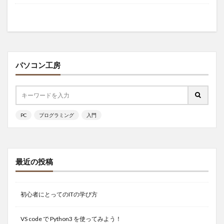
パソコン工房
PC
プログラミング
入門
最近の投稿
初心者にとってのITの学び方
VS code で Python3 を使ってみよう！