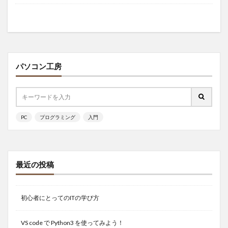
パソコン工房
PC
プログラミング
入門
最近の投稿
初心者にとってのITの学び方
VS code で Python3 を使ってみよう！