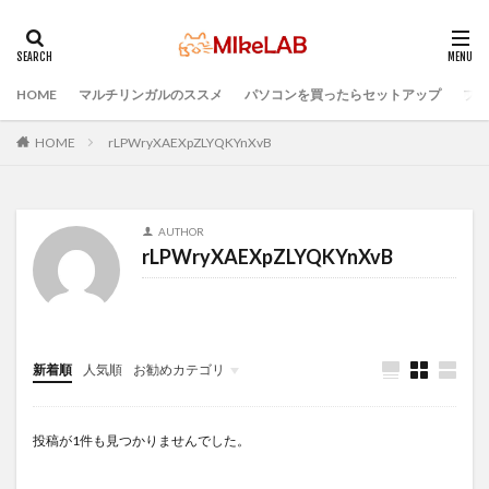
HOME
マルチリンガルのススメ
パソコンを買ったらセットアップ
プロ
タグ
どれがいい
選ぶ
PCセットアップ
初心者
HOME
rLPWryXAEXpZLYQKYnXvB
マルチリンガル
プログラミング言語
ブラインドタッチ
PC選択
ウィルス対策
AUTHOR
PC準備
プログラミング準備
rLPWryXAEXpZLYQKYnXvB
セキュリティ対策ソフト
Visual Studio Code
LAN
IDE
インストール
検索
新着順
人気順
お勧めカテゴリ
Infomation
投稿が1件も見つかりませんでした。