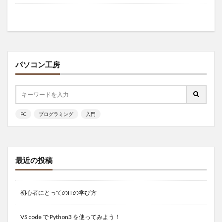
パソコン工房
PC
プログラミング
入門
最近の投稿
初心者にとってのITの学び方
VS code で Python3 を使ってみよう！