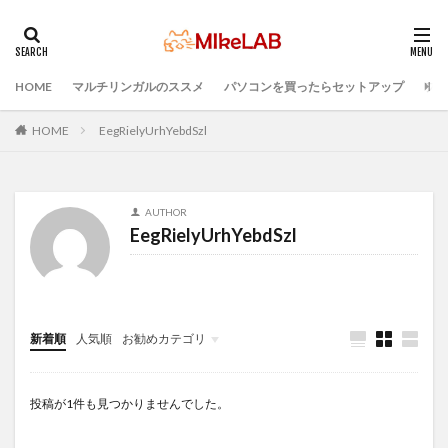
HOME
マルチリンガルのススメ
パソコンを買ったらセットアップ
プロ
タグ
どれがいい
選ぶ
PCセットアップ
初心者
HOME
EegRielyUrhYebdSzl
マルチリンガル
プログラミング言語
ブラインドタッチ
PC選択
ウィルス対策
AUTHOR
PC準備
プログラミング準備
EegRielyUrhYebdSzl
セキュリティ対策ソフト
Visual Studio Code
LAN
IDE
インストール
検索
新着順
人気順
お勧めカテゴリ
Infomation
投稿が1件も見つかりませんでした。