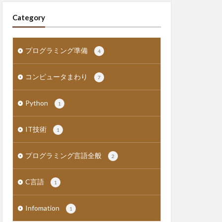
Category
プログラミング準備
4
コンピュータまわり
7
Python
1
IT技術
1
プログラミング言語全般
2
C言語
1
Infomation
1