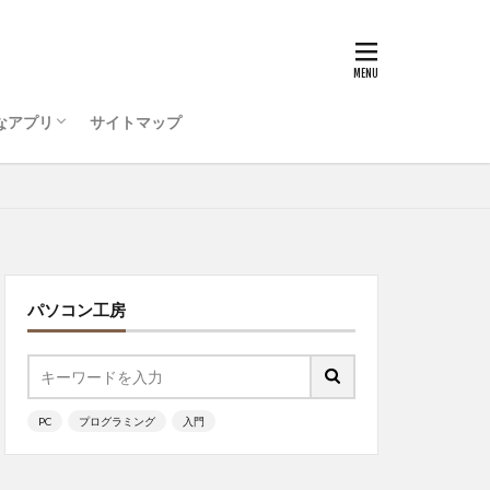
うためのコンピュータ環
ティ対策を行おう
ode をインストールしよう
ログラミング ・・・
ウィルス対策
IDE
ッチ
なアプリ
サイトマップ
うためのコンピュータ環
ティ対策を行おう
ode をインストールしよう
ログラミング ・・・
ッチ
パソコン工房
PC
プログラミング
入門