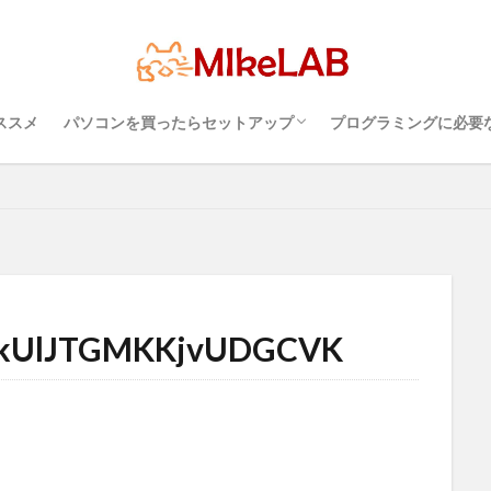
超初心者のパソコンの選び方（３）・・・知
超初心者のパソコンの選び方（１）・・・
超初心者のパソコンの選び方（２）・・・快
プログラミングを行
パソコンのセキュリ
Visual Studio C
タッチタイピングとプ
チリンガル
プログラミング言語
ブラインドタッチ
PC選択
グラミング準備
セキュリティ対策ソフト
Visual Studio Code
LAN
っておこうスペック
Windows？それとも Mac？
適に使うためのPC性能選び
境
めざせブラインドタ
どれがいい
選ぶ
PCセットアップ
ススメ
パソコンを買ったらセットアップ
プログラミングに必要
検索
超初心者のパソコンの選び方（３）・・・知
超初心者のパソコンの選び方（１）・・・
超初心者のパソコンの選び方（２）・・・快
プログラミングを行
パソコンのセキュリ
Visual Studio C
タッチタイピングとプ
っておこうスペック
Windows？それとも Mac？
適に使うためのPC性能選び
境
めざせブラインドタ
kUlJTGMKKjvUDGCVK