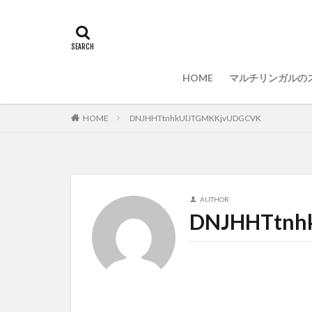
初心者
マル
PC準備
プロ
インストール
HOME
マルチリンガルの
HOME
DNJHHTtnhkUlJTGMKKjvUDGCVK
AUTHOR
DNJHHTtnh