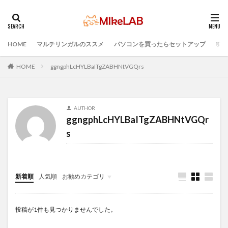
HOME
マルチリンガルのススメ
パソコンを買ったらセットアップ
プロ
タグ
セキュリティ対策ソフト
Visual Studio Code
LAN
HOME
ggngphLcHYLBaITgZABHNtVGQrs
IDE
インストール
どれがいい
選ぶ
PCセットアップ
初心者
マルチリンガル
AUTHOR
プログラミング言語
ブラインドタッチ
PC選択
ggngphLcHYLBaITgZABHNtVGQr
ウィルス対策
PC準備
プログラミング準備
s
検索
新着順
人気順
お勧めカテゴリ
Infomation
投稿が1件も見つかりませんでした。