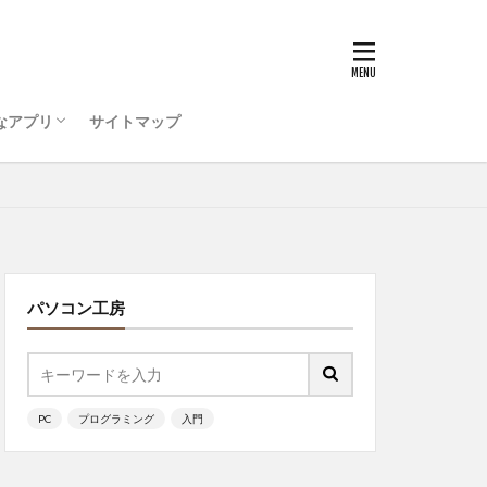
うためのコンピュータ環
ティ対策を行おう
ode をインストールしよう
ログラミング ・・・
PC準備
インストール
ッチ
なアプリ
サイトマップ
うためのコンピュータ環
ティ対策を行おう
ode をインストールしよう
ログラミング ・・・
ッチ
パソコン工房
PC
プログラミング
入門