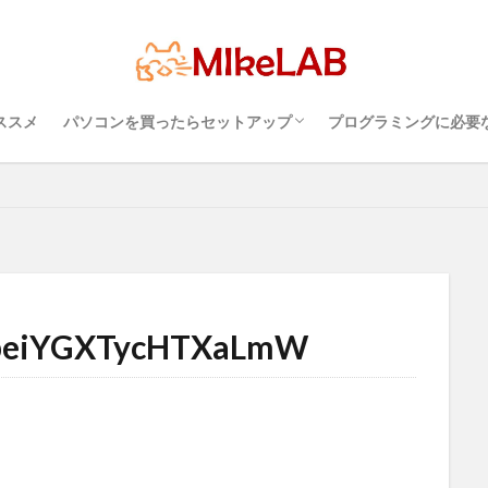
超初心者のパソコンの選び方（３）・・・知
超初心者のパソコンの選び方（１）・・・
超初心者のパソコンの選び方（２）・・・快
プログラミングを行
パソコンのセキュリ
Visual Studio C
タッチタイピングとプ
プログラミング言語
ブラインドタッチ
PC選択
ウィルス対策
備
セキュリティ対策ソフト
Visual Studio Code
LAN
IDE
っておこうスペック
Windows？それとも Mac？
適に使うためのPC性能選び
境
めざせブラインドタ
選ぶ
PCセットアップ
初心者
ススメ
パソコンを買ったらセットアップ
プログラミングに必要
検索
超初心者のパソコンの選び方（３）・・・知
超初心者のパソコンの選び方（１）・・・
超初心者のパソコンの選び方（２）・・・快
プログラミングを行
パソコンのセキュリ
Visual Studio C
タッチタイピングとプ
っておこうスペック
Windows？それとも Mac？
適に使うためのPC性能選び
境
めざせブラインドタ
hbeiYGXTycHTXaLmW