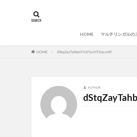
マルチリンガル
プログラミング準
どれがいい
HOME
マルチリンガルの
HOME
dStqZayTahbeiYGXTycHTXaLmW
AUTHOR
dStqZayTa