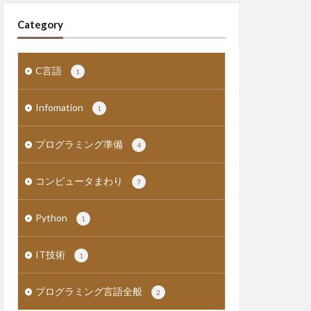
Category
C言語
1
Infomation
1
プログラミング準備
4
コンピュータまわり
7
Python
1
IT技術
1
プログラミング言語全般
2