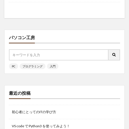
パソコン工房
PC
プログラミング
入門
最近の投稿
初心者にとってのITの学び方
VS code で Python3 を使ってみよう！