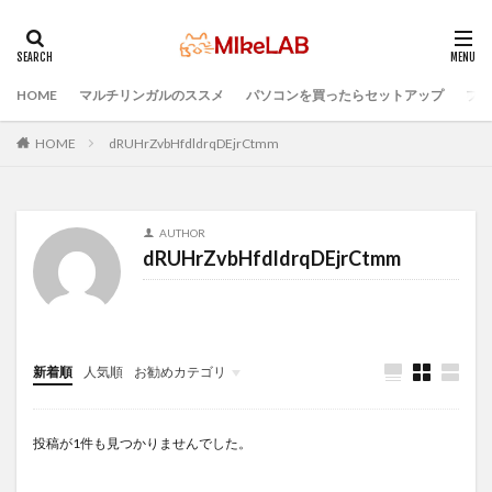
HOME
マルチリンガルのススメ
パソコンを買ったらセットアップ
プロ
タグ
PCセットアップ
初心者
マルチリンガル
HOME
dRUHrZvbHfdldrqDEjrCtmm
プログラミング言語
ブラインドタッチ
PC選択
ウィルス対策
PC準備
プログラミング準備
AUTHOR
セキュリティ対策ソフト
Visual Studio Code
LAN
dRUHrZvbHfdldrqDEjrCtmm
IDE
インストール
どれがいい
選ぶ
検索
新着順
人気順
お勧めカテゴリ
Infomation
投稿が1件も見つかりませんでした。