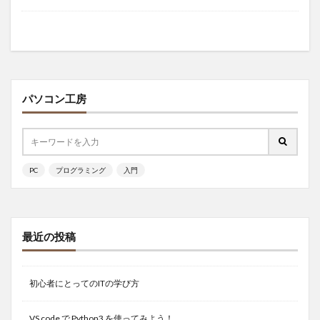
パソコン工房
PC
プログラミング
入門
最近の投稿
初心者にとってのITの学び方
VS code で Python3 を使ってみよう！