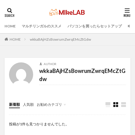
HOME
マルチリンガルのススメ
パソコンを買ったらセットアップ
プロ
タグ
どれがいい
選ぶ
PCセットアップ
初心者
HOME
wkkaBAjHZsBowrumZwrqEMcZtGdw
マルチリンガル
プログラミング言語
ブラインドタッチ
PC選択
ウィルス対策
AUTHOR
PC準備
プログラミング準備
wkkaBAjHZsBowrumZwrqEMcZtG
セキュリティ対策ソフト
Visual Studio Code
LAN
dw
IDE
インストール
検索
新着順
人気順
お勧めカテゴリ
Infomation
投稿が1件も見つかりませんでした。