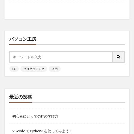
パソコン工房
PC
プログラミング
入門
最近の投稿
初心者にとってのITの学び方
VS code で Python3 を使ってみよう！