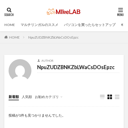
HOME
マルチリンガルのススメ
パソコンを買ったらセットアップ
プロ
タグ
ブラインドタッチ
PC選択
ウィルス対策
HOME
NpuZUDZBNKZbLWaCsDOsEpzc
PC準備
プログラミング準備
セキュリティ対策ソフト
Visual Studio Code
LAN
AUTHOR
IDE
インストール
どれがいい
選ぶ
NpuZUDZBNKZbLWaCsDOsEpzc
PCセットアップ
初心者
マルチリンガル
プログラミング言語
検索
新着順
人気順
お勧めカテゴリ
Infomation
投稿が1件も見つかりませんでした。