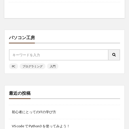
パソコン工房
PC
プログラミング
入門
最近の投稿
初心者にとってのITの学び方
VS code で Python3 を使ってみよう！