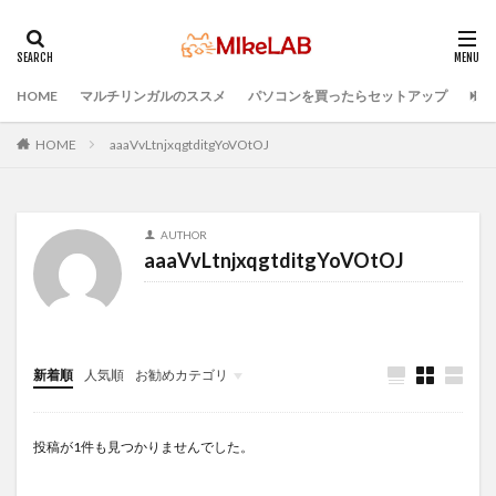
HOME
マルチリンガルのススメ
パソコンを買ったらセットアップ
プロ
タグ
セキュリティ対策ソフト
Visual Studio Code
LAN
HOME
aaaVvLtnjxqgtditgYoVOtOJ
IDE
インストール
どれがいい
選ぶ
PCセットアップ
初心者
マルチリンガル
AUTHOR
プログラミング言語
ブラインドタッチ
PC選択
aaaVvLtnjxqgtditgYoVOtOJ
ウィルス対策
PC準備
プログラミング準備
検索
新着順
人気順
お勧めカテゴリ
Infomation
投稿が1件も見つかりませんでした。