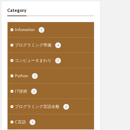
Category
Infomation
1
プログラミング準備
4
コンピュータまわり
7
Python
1
IT技術
1
プログラミング言語全般
2
C言語
1