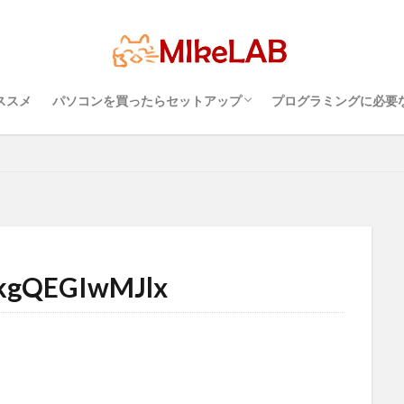
超初心者のパソコンの選び方（３）・・・知
超初心者のパソコンの選び方（１）・・・
超初心者のパソコンの選び方（２）・・・快
プログラミングを行
パソコンのセキュリ
Visual Studio C
タッチタイピングとプ
ソフト
Visual Studio Code
LAN
IDE
インストール
どれ
初心者
マルチリンガル
プログラミング言語
ブラインドタッ
っておこうスペック
Windows？それとも Mac？
適に使うためのPC性能選び
境
めざせブラインドタ
PC準備
プログラミング準備
ススメ
パソコンを買ったらセットアップ
プログラミングに必要
検索
超初心者のパソコンの選び方（３）・・・知
超初心者のパソコンの選び方（１）・・・
超初心者のパソコンの選び方（２）・・・快
プログラミングを行
パソコンのセキュリ
Visual Studio C
タッチタイピングとプ
っておこうスペック
Windows？それとも Mac？
適に使うためのPC性能選び
境
めざせブラインドタ
kgQEGIwMJlx