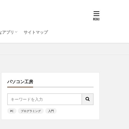
うためのコンピュータ環
ティ対策を行おう
ode をインストールしよう
ログラミング ・・・
がいい
選ぶ
チ
PC選択
ッチ
なアプリ
サイトマップ
うためのコンピュータ環
ティ対策を行おう
ode をインストールしよう
ログラミング ・・・
ッチ
パソコン工房
PC
プログラミング
入門