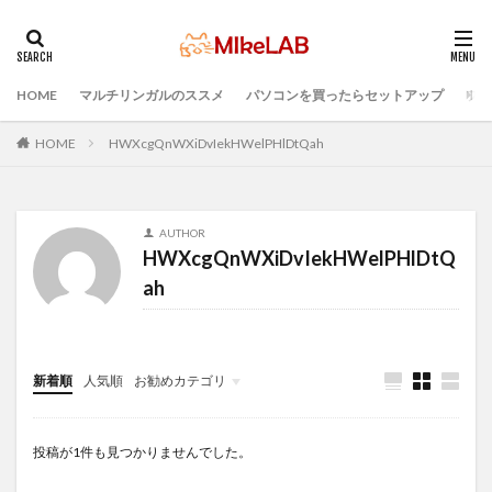
HOME
マルチリンガルのススメ
パソコンを買ったらセットアップ
プロ
タグ
ブラインドタッチ
PC選択
ウィルス対策
HOME
HWXcgQnWXiDvIekHWelPHlDtQah
PC準備
プログラミング準備
セキュリティ対策ソフト
Visual Studio Code
LAN
AUTHOR
IDE
インストール
どれがいい
選ぶ
HWXcgQnWXiDvIekHWelPHlDtQ
PCセットアップ
初心者
マルチリンガル
ah
プログラミング言語
検索
新着順
人気順
お勧めカテゴリ
Infomation
投稿が1件も見つかりませんでした。