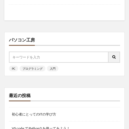
パソコン工房
PC
プログラミング
入門
最近の投稿
初心者にとってのITの学び方
VS code で Python3 を使ってみよう！