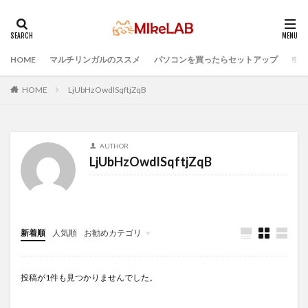
HOME
マルチリンガルのススメ
パソコンを買ったらセットアップ
プロ
タグ
選ぶ
PCセットアップ
初心者
マルチリンガル
HOME
LjUbHzOwdlSqftjZqB
プログラミング言語
ブラインドタッチ
PC選択
ウィルス対策
PC準備
プログラミング準備
AUTHOR
セキュリティ対策ソフト
Visual Studio Code
LAN
LjUbHzOwdlSqftjZqB
IDE
インストール
どれがいい
検索
新着順
人気順
お勧めカテゴリ
Infomation
投稿が1件も見つかりませんでした。