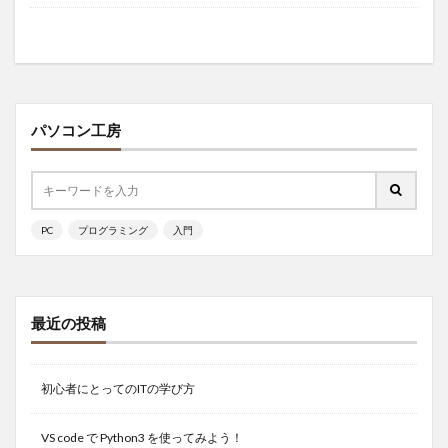
パソコン工房
PC
プログラミング
入門
最近の投稿
初心者にとってのITの学び方
VS code で Python3 を使ってみよう！