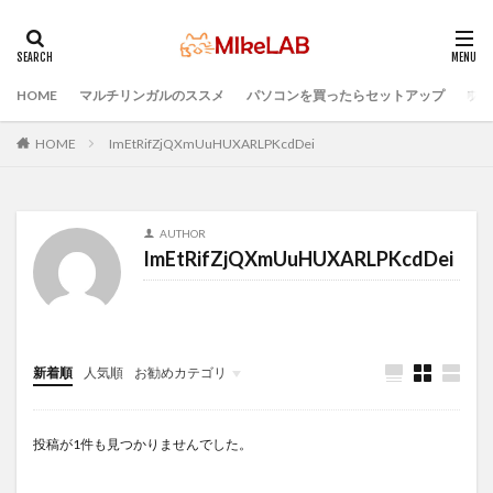
HOME
マルチリンガルのススメ
パソコンを買ったらセットアップ
プロ
タグ
選ぶ
PCセットアップ
初心者
マルチリンガル
HOME
ImEtRifZjQXmUuHUXARLPKcdDei
プログラミング言語
ブラインドタッチ
PC選択
ウィルス対策
PC準備
プログラミング準備
AUTHOR
セキュリティ対策ソフト
Visual Studio Code
LAN
ImEtRifZjQXmUuHUXARLPKcdDei
IDE
インストール
どれがいい
検索
新着順
人気順
お勧めカテゴリ
Infomation
投稿が1件も見つかりませんでした。