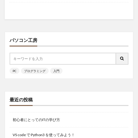
パソコン工房
PC
プログラミング
入門
最近の投稿
初心者にとってのITの学び方
VS code で Python3 を使ってみよう！