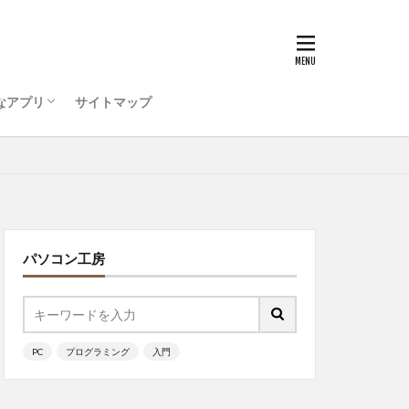
うためのコンピュータ環
ティ対策を行おう
ode をインストールしよう
ログラミング ・・・
キュリティ対策ソフト
ットアップ
初心者
ッチ
なアプリ
サイトマップ
うためのコンピュータ環
ティ対策を行おう
ode をインストールしよう
ログラミング ・・・
ッチ
パソコン工房
PC
プログラミング
入門