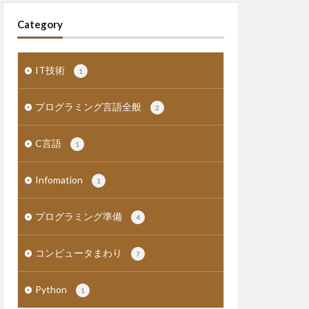
Category
IT技術
1
プログラミング言語全般
2
C言語
1
Infomation
1
プログラミング準備
4
コンピュータまわり
7
Python
1