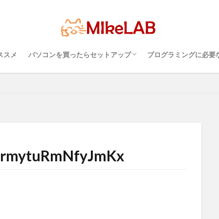
超初心者のパソコンの選び方（３）・・・知
超初心者のパソコンの選び方（１）・・・
超初心者のパソコンの選び方（２）・・・快
プログラミングを行
パソコンのセキュリ
Visual Studio C
タッチタイピングとプ
PC選択
ウィルス対策
PC準備
プログラミング準備
セ
LAN
IDE
インストール
どれがいい
選ぶ
PCセ
っておこうスペック
Windows？それとも Mac？
適に使うためのPC性能選び
境
めざせブラインドタ
プログラミング言語
ススメ
パソコンを買ったらセットアップ
プログラミングに必要
検索
超初心者のパソコンの選び方（３）・・・知
超初心者のパソコンの選び方（１）・・・
超初心者のパソコンの選び方（２）・・・快
プログラミングを行
パソコンのセキュリ
Visual Studio C
タッチタイピングとプ
っておこうスペック
Windows？それとも Mac？
適に使うためのPC性能選び
境
めざせブラインドタ
SrmytuRmNfyJmKx