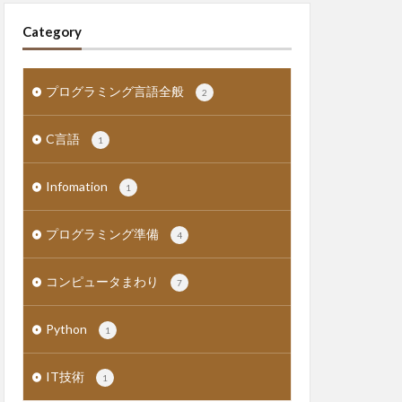
Category
プログラミング言語全般
2
C言語
1
Infomation
1
プログラミング準備
4
コンピュータまわり
7
Python
1
IT技術
1