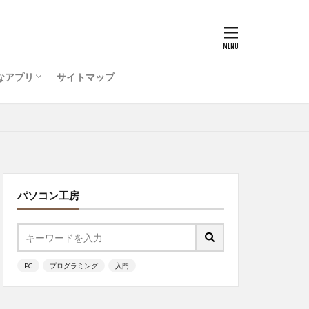
うためのコンピュータ環
ティ対策を行おう
ode をインストールしよう
ログラミング ・・・
Visual Studio Code
マルチリンガル
ッチ
なアプリ
サイトマップ
うためのコンピュータ環
ティ対策を行おう
ode をインストールしよう
ログラミング ・・・
ッチ
パソコン工房
PC
プログラミング
入門