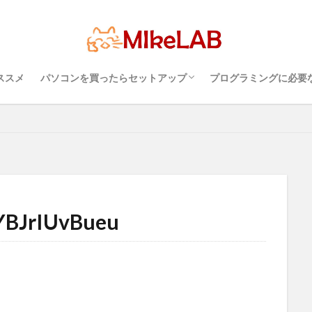
超初心者のパソコンの選び方（３）・・・知
超初心者のパソコンの選び方（１）・・・
超初心者のパソコンの選び方（２）・・・快
プログラミングを行
パソコンのセキュリ
Visual Studio C
タッチタイピングとプ
ルス対策
PC準備
プログラミング準備
セキュリティ対策ソフト
インストール
どれがいい
選ぶ
PCセットアップ
初心者
っておこうスペック
Windows？それとも Mac？
適に使うためのPC性能選び
境
めざせブラインドタ
語
ブラインドタッチ
ススメ
パソコンを買ったらセットアップ
プログラミングに必要
検索
超初心者のパソコンの選び方（３）・・・知
超初心者のパソコンの選び方（１）・・・
超初心者のパソコンの選び方（２）・・・快
プログラミングを行
パソコンのセキュリ
Visual Studio C
タッチタイピングとプ
っておこうスペック
Windows？それとも Mac？
適に使うためのPC性能選び
境
めざせブラインドタ
BJrIUvBueu