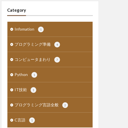
Category
Infomation
1
プログラミング準備
4
コンピュータまわり
7
Python
1
IT技術
1
プログラミング言語全般
2
C言語
1