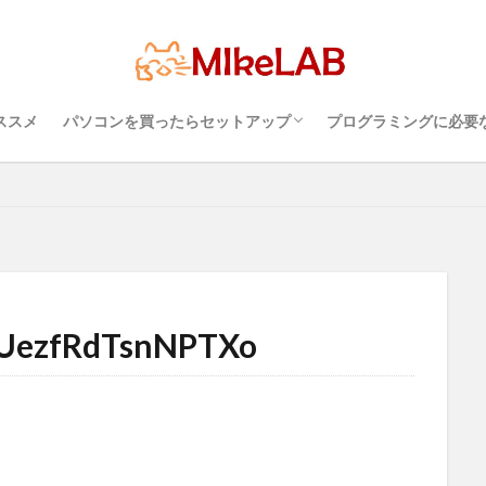
超初心者のパソコンの選び方（３）・・・知
超初心者のパソコンの選び方（１）・・・
超初心者のパソコンの選び方（２）・・・快
プログラミングを行
パソコンのセキュリ
Visual Studio C
タッチタイピングとプ
初心者
マルチリンガル
プログラミング言語
ブラインドタッ
PC準備
プログラミング準備
セキュリティ対策ソフト
Visual Stu
っておこうスペック
Windows？それとも Mac？
適に使うためのPC性能選び
境
めざせブラインドタ
ール
どれがいい
選ぶ
ススメ
パソコンを買ったらセットアップ
プログラミングに必要
検索
超初心者のパソコンの選び方（３）・・・知
超初心者のパソコンの選び方（１）・・・
超初心者のパソコンの選び方（２）・・・快
プログラミングを行
パソコンのセキュリ
Visual Studio C
タッチタイピングとプ
っておこうスペック
Windows？それとも Mac？
適に使うためのPC性能選び
境
めざせブラインドタ
UezfRdTsnNPTXo