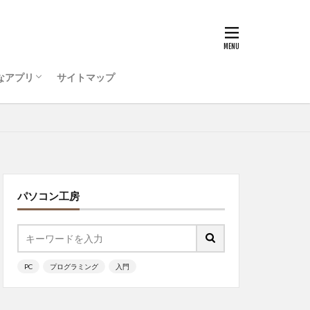
うためのコンピュータ環
ティ対策を行おう
ode をインストールしよう
ログラミング ・・・
チ
PC選択
dio Code
LAN
ッチ
なアプリ
サイトマップ
うためのコンピュータ環
ティ対策を行おう
ode をインストールしよう
ログラミング ・・・
ッチ
パソコン工房
PC
プログラミング
入門