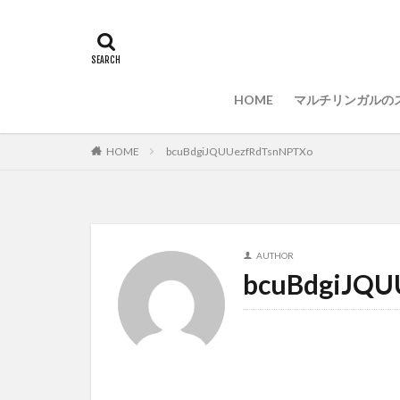
PCセットアップ
ウィルス対策
IDE
インスト
HOME
マルチリンガルの
HOME
bcuBdgiJQUUezfRdTsnNPTXo
AUTHOR
bcuBdgiJQU