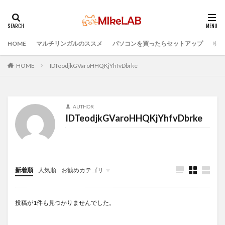
HOME
マルチリンガルのススメ
パソコンを買ったらセットアップ
プロ
タグ
PCセットアップ
初心者
マルチリンガル
HOME
IDTeodjkGVaroHHQKjYhfvDbrke
プログラミング言語
ブラインドタッチ
PC選択
ウィルス対策
PC準備
プログラミング準備
AUTHOR
セキュリティ対策ソフト
Visual Studio Code
LAN
IDTeodjkGVaroHHQKjYhfvDbrke
IDE
インストール
どれがいい
選ぶ
検索
新着順
人気順
お勧めカテゴリ
Infomation
投稿が1件も見つかりませんでした。