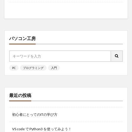
パソコン工房
PC
プログラミング
入門
最近の投稿
初心者にとってのITの学び方
VS code で Python3 を使ってみよう！