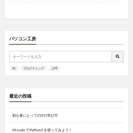
パソコン工房
PC
プログラミング
入門
最近の投稿
初心者にとってのITの学び方
VS code で Python3 を使ってみよう！