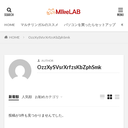
HOME
マルチリンガルのススメ
パソコンを買ったらセットアップ
プロ
タグ
Visual Studio Code
LAN
IDE
インストール
HOME
OzzXySVsrXrfzsKbZphSmk
どれがいい
選ぶ
PCセットアップ
初心者
マルチリンガル
プログラミング言語
AUTHOR
ブラインドタッチ
PC選択
ウィルス対策
OzzXySVsrXrfzsKbZphSmk
PC準備
プログラミング準備
セキュリティ対策ソフト
検索
新着順
人気順
お勧めカテゴリ
Infomation
投稿が1件も見つかりませんでした。