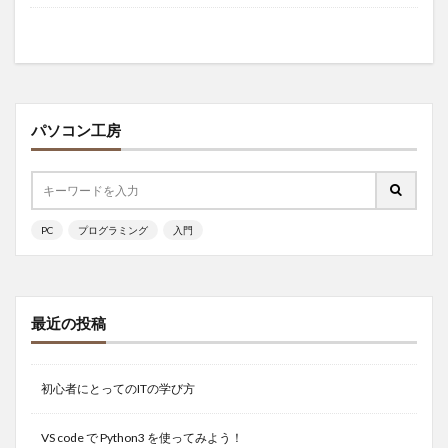
パソコン工房
PC
プログラミング
入門
最近の投稿
初心者にとってのITの学び方
VS code で Python3 を使ってみよう！