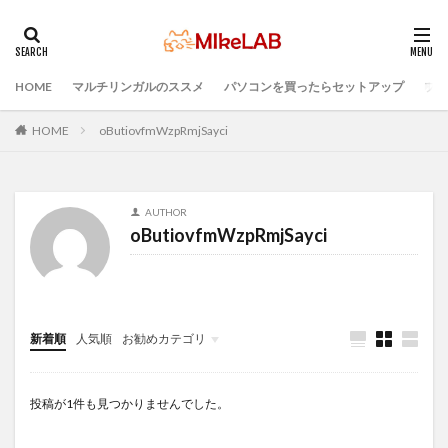
HOME
マルチリンガルのススメ
パソコンを買ったらセットアップ
プロ
タグ
ウィルス対策
PC準備
プログラミング準備
HOME
oButiovfmWzpRmjSayci
セキュリティ対策ソフト
Visual Studio Code
LAN
IDE
インストール
どれがいい
選ぶ
AUTHOR
PCセットアップ
初心者
マルチリンガル
oButiovfmWzpRmjSayci
プログラミング言語
ブラインドタッチ
PC選択
検索
新着順
人気順
お勧めカテゴリ
Infomation
投稿が1件も見つかりませんでした。