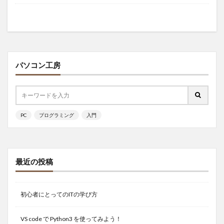
パソコン工房
PC
プログラミング
入門
最近の投稿
初心者にとってのITの学び方
VS code で Python3 を使ってみよう！