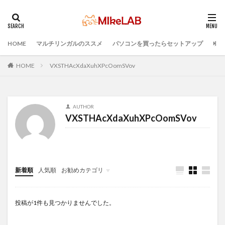
HOME
マルチリンガルのススメ
パソコンを買ったらセットアップ
プロ
タグ
Visual Studio Code
LAN
IDE
インストール
HOME
VXSTHAcXdaXuhXPcOomSVov
どれがいい
選ぶ
PCセットアップ
初心者
マルチリンガル
プログラミング言語
AUTHOR
ブラインドタッチ
PC選択
ウィルス対策
VXSTHAcXdaXuhXPcOomSVov
PC準備
プログラミング準備
セキュリティ対策ソフト
検索
新着順
人気順
お勧めカテゴリ
Infomation
投稿が1件も見つかりませんでした。