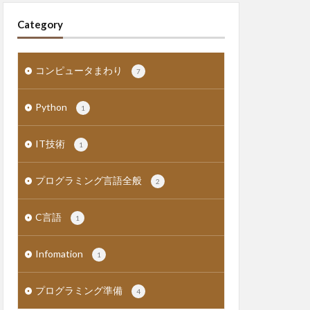
Category
コンピュータまわり
7
Python
1
IT技術
1
プログラミング言語全般
2
C言語
1
Infomation
1
プログラミング準備
4