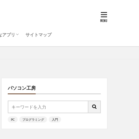
うためのコンピュータ環
ティ対策を行おう
ode をインストールしよう
ログラミング ・・・
PC準備
インストール
ッチ
なアプリ
サイトマップ
うためのコンピュータ環
ティ対策を行おう
ode をインストールしよう
ログラミング ・・・
ッチ
パソコン工房
PC
プログラミング
入門