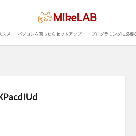
超初心者のパソコンの選び方（３）・・・知
超初心者のパソコンの選び方（１）・・・
超初心者のパソコンの選び方（２）・・・快
プログラミングを行
パソコンのセキュリ
Visual Studio C
タッチタイピングとプ
プログラミング言語
ブラインドタッチ
PC選択
ウィルス対策
備
セキュリティ対策ソフト
Visual Studio Code
LAN
IDE
っておこうスペック
Windows？それとも Mac？
適に使うためのPC性能選び
境
めざせブラインドタ
選ぶ
PCセットアップ
初心者
ススメ
パソコンを買ったらセットアップ
プログラミングに必要
検索
超初心者のパソコンの選び方（３）・・・知
超初心者のパソコンの選び方（１）・・・
超初心者のパソコンの選び方（２）・・・快
プログラミングを行
パソコンのセキュリ
Visual Studio C
タッチタイピングとプ
っておこうスペック
Windows？それとも Mac？
適に使うためのPC性能選び
境
めざせブラインドタ
XPacdIUd