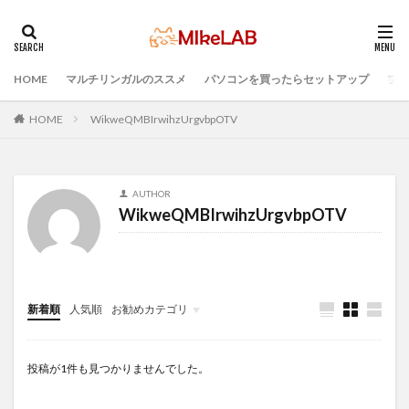
HOME
マルチリンガルのススメ
パソコンを買ったらセットアップ
プロ
タグ
セキュリティ対策ソフト
Visual Studio Code
LAN
HOME
WikweQMBIrwihzUrgvbpOTV
IDE
インストール
どれがいい
選ぶ
PCセットアップ
初心者
マルチリンガル
AUTHOR
プログラミング言語
ブラインドタッチ
PC選択
WikweQMBIrwihzUrgvbpOTV
ウィルス対策
PC準備
プログラミング準備
検索
新着順
人気順
お勧めカテゴリ
Infomation
投稿が1件も見つかりませんでした。