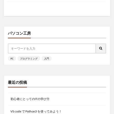
パソコン工房
PC
プログラミング
入門
最近の投稿
初心者にとってのITの学び方
VS code で Python3 を使ってみよう！