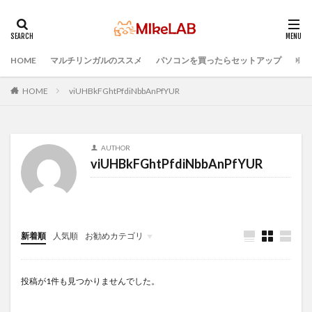
HOME
マルチリンガルのススメ
パソコンを買ったらセットアップ
プロ
タグ
マルチリンガル
プログラミング言語
HOME
viUHBkFGhtPfdiNbbAnPfYUR
ブラインドタッチ
PC選択
ウィルス対策
PC準備
プログラミング準備
AUTHOR
セキュリティ対策ソフト
Visual Studio Code
LAN
viUHBkFGhtPfdiNbbAnPfYUR
IDE
インストール
どれがいい
選ぶ
PCセットアップ
初心者
検索
新着順
人気順
お勧めカテゴリ
Infomation
投稿が1件も見つかりませんでした。