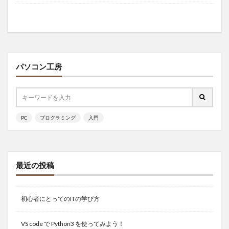
パソコン工房
PC
プログラミング
入門
最近の投稿
初心者にとってのITの学び方
VS code で Python3 を使ってみよう！