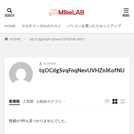
HOME
マルチリンガルのススメ
パソコンを買ったらセットアップ
プロ
タグ
セキュリティ対策ソフト
Visual Studio Code
LAN
HOME
tqOCdgSvqFnqNevUVHZnIKofNU
IDE
インストール
どれがいい
選ぶ
PCセットアップ
初心者
マルチリンガル
AUTHOR
プログラミング言語
ブラインドタッチ
PC選択
tqOCdgSvqFnqNevUVHZnIKofNU
ウィルス対策
PC準備
プログラミング準備
検索
新着順
人気順
お勧めカテゴリ
Infomation
投稿が1件も見つかりませんでした。