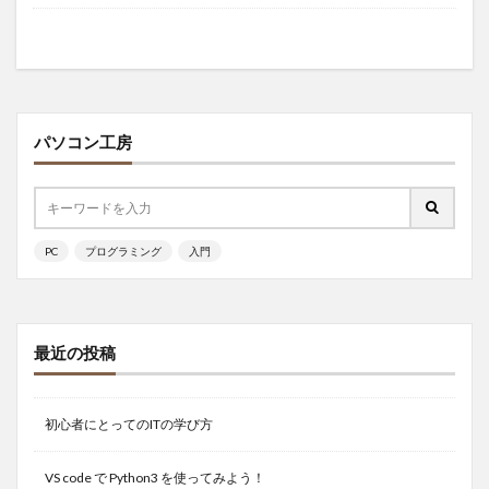
パソコン工房
PC
プログラミング
入門
最近の投稿
初心者にとってのITの学び方
VS code で Python3 を使ってみよう！