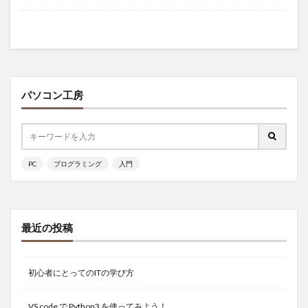
パソコン工房
PC
プログラミング
入門
最近の投稿
初心者にとってのITの学び方
VS code で Python3 を使ってみよう！