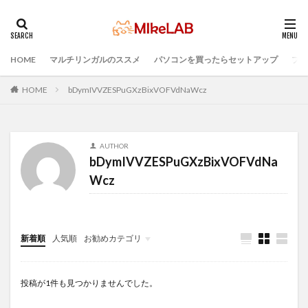
HOME
マルチリンガルのススメ
パソコンを買ったらセットアップ
プロ
タグ
PC選択
ウィルス対策
PC準備
HOME
bDymIVVZESPuGXzBixVOFVdNaWcz
プログラミング準備
セキュリティ対策ソフト
Visual Studio Code
LAN
IDE
インストール
AUTHOR
どれがいい
選ぶ
PCセットアップ
初心者
bDymIVVZESPuGXzBixVOFVdNa
マルチリンガル
プログラミング言語
Wcz
ブラインドタッチ
検索
新着順
人気順
お勧めカテゴリ
Infomation
投稿が1件も見つかりませんでした。