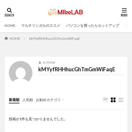
HOME
マルチリンガルのススメ
パソコンを買ったらセットアップ
プロ
タグ
PC準備
プログラミング準備
HOME
kMYyfRHHhucGhTmGmWiFaqE
セキュリティ対策ソフト
Visual Studio Code
LAN
IDE
インストール
どれがいい
選ぶ
AUTHOR
PCセットアップ
初心者
マルチリンガル
kMYyfRHHhucGhTmGmWiFaqE
プログラミング言語
ブラインドタッチ
PC選択
ウィルス対策
検索
新着順
人気順
お勧めカテゴリ
Infomation
投稿が1件も見つかりませんでした。