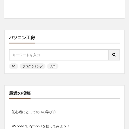
パソコン工房
PC
プログラミング
入門
最近の投稿
初心者にとってのITの学び方
VS code で Python3 を使ってみよう！