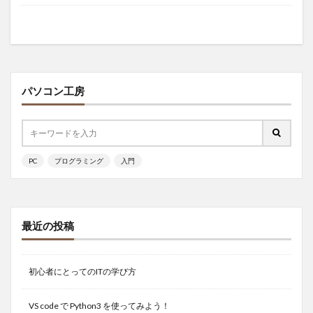
パソコン工房
PC
プログラミング
入門
最近の投稿
初心者にとってのITの学び方
VS code で Python3 を使ってみよう！