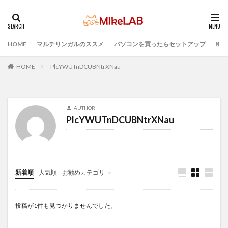
HOME
マルチリンガルのススメ
パソコンを買ったらセットアップ
プロ
タグ
ブラインドタッチ
PC選択
ウィルス対策
HOME
PlcYWUTnDCUBNtrXNau
PC準備
プログラミング準備
セキュリティ対策ソフト
Visual Studio Code
LAN
AUTHOR
IDE
インストール
どれがいい
選ぶ
PlcYWUTnDCUBNtrXNau
PCセットアップ
初心者
マルチリンガル
プログラミング言語
検索
新着順
人気順
お勧めカテゴリ
Infomation
投稿が1件も見つかりませんでした。