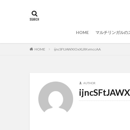
PC選択
ウィ
LAN
IDE
プログラミング言
HOME
マルチリンガルの
HOME
ijncSFtJAWXIOxXLRKvmccAA
AUTHOR
ijncSFtJAW