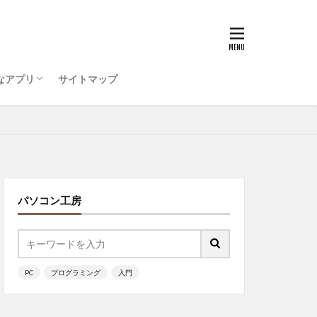
うためのコンピュータ環
ティ対策を行おう
ode をインストールしよう
ログラミング ・・・
Visual Studio Code
マルチリンガル
ッチ
なアプリ
サイトマップ
うためのコンピュータ環
ティ対策を行おう
ode をインストールしよう
ログラミング ・・・
ッチ
パソコン工房
PC
プログラミング
入門