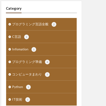
Category
プログラミング言語全般
2
C言語
1
Infomation
1
プログラミング準備
4
コンピュータまわり
7
Python
1
IT技術
1