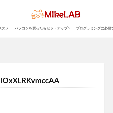
超初心者のパソコンの選び方（３）・・・知
超初心者のパソコンの選び方（１）・・・
超初心者のパソコンの選び方（２）・・・快
プログラミングを行
パソコンのセキュリ
Visual Studio C
タッチタイピングとプ
ルス対策
PC準備
プログラミング準備
セキュリティ対策ソフト
インストール
どれがいい
選ぶ
PCセットアップ
初心者
っておこうスペック
Windows？それとも Mac？
適に使うためのPC性能選び
境
めざせブラインドタ
語
ブラインドタッチ
ススメ
パソコンを買ったらセットアップ
プログラミングに必要
検索
超初心者のパソコンの選び方（３）・・・知
超初心者のパソコンの選び方（１）・・・
超初心者のパソコンの選び方（２）・・・快
プログラミングを行
パソコンのセキュリ
Visual Studio C
タッチタイピングとプ
っておこうスペック
Windows？それとも Mac？
適に使うためのPC性能選び
境
めざせブラインドタ
XIOxXLRKvmccAA