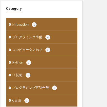
Category
Infomation
1
プログラミング準備
4
コンピュータまわり
7
Python
1
IT技術
1
プログラミング言語全般
2
C言語
1