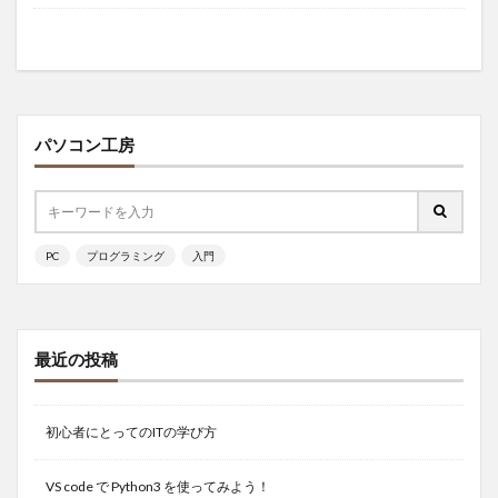
パソコン工房
PC
プログラミング
入門
最近の投稿
初心者にとってのITの学び方
VS code で Python3 を使ってみよう！