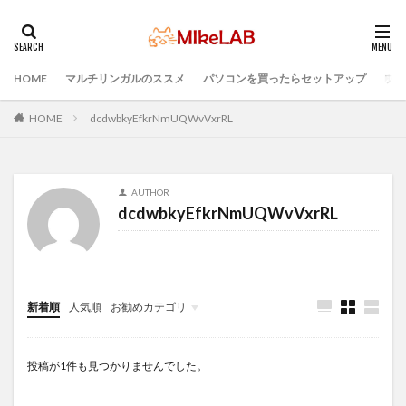
HOME
マルチリンガルのススメ
パソコンを買ったらセットアップ
プロ
タグ
PC選択
ウィルス対策
PC準備
HOME
dcdwbkyEfkrNmUQWvVxrRL
プログラミング準備
セキュリティ対策ソフト
Visual Studio Code
LAN
IDE
インストール
AUTHOR
どれがいい
選ぶ
PCセットアップ
初心者
dcdwbkyEfkrNmUQWvVxrRL
マルチリンガル
プログラミング言語
ブラインドタッチ
検索
新着順
人気順
お勧めカテゴリ
Infomation
投稿が1件も見つかりませんでした。