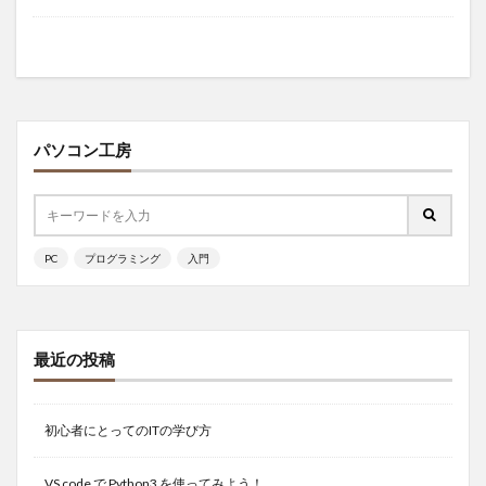
パソコン工房
PC
プログラミング
入門
最近の投稿
初心者にとってのITの学び方
VS code で Python3 を使ってみよう！