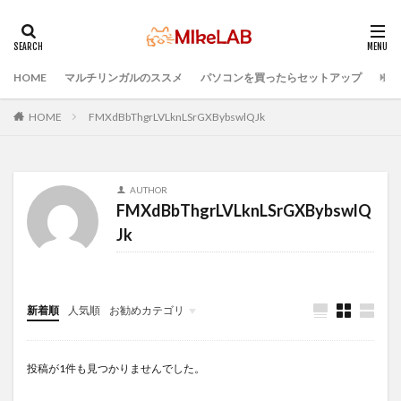
HOME
マルチリンガルのススメ
パソコンを買ったらセットアップ
プロ
タグ
PC準備
プログラミング準備
HOME
FMXdBbThgrLVLknLSrGXBybswlQJk
セキュリティ対策ソフト
Visual Studio Code
LAN
IDE
インストール
どれがいい
選ぶ
AUTHOR
PCセットアップ
初心者
マルチリンガル
FMXdBbThgrLVLknLSrGXBybswlQ
プログラミング言語
ブラインドタッチ
PC選択
Jk
ウィルス対策
検索
新着順
人気順
お勧めカテゴリ
Infomation
投稿が1件も見つかりませんでした。